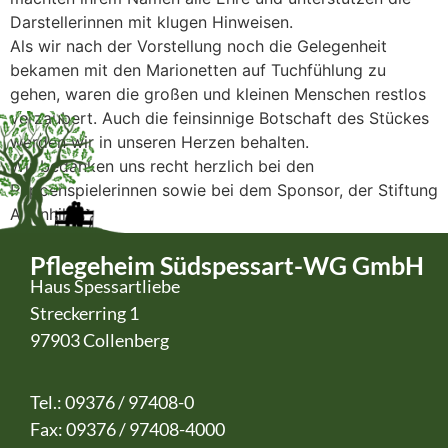
Darstellerinnen mit klugen Hinweisen.
Als wir nach der Vorstellung noch die Gelegenheit
bekamen mit den Marionetten auf Tuchfühlung zu
gehen, waren die großen und kleinen Menschen restlos
verzaubert. Auch die feinsinnige Botschaft des Stückes
werden wir in unseren Herzen behalten.
Wir bedanken uns recht herzlich bei den
Puppenspielerinnen sowie bei dem Sponsor, der Stiftung
Altenhilfe.
Pflegeheim Südspessart-WG GmbH
Haus Spessartliebe
Streckerring 1
97903 Collenberg
Tel.: 09376 / 97408-0
Fax: 09376 / 97408-4000