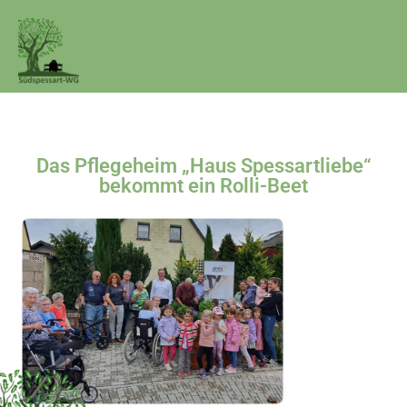
Das Pflegeheim „Haus Spessartliebe“
bekommt ein Rolli-Beet