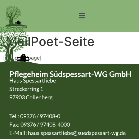
MailPoet-Seite
[mailpoet_page]
Pflegeheim Südspessart-WG GmbH
Haus Spessartliebe
Streckerring 1
97903 Collenberg
Tel.: 09376 / 97408-0
Fax: 09376 / 97408-4000
E-Mail:
haus.spessartliebe@suedspessart-wg.de